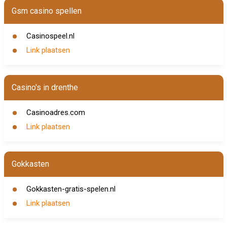
Gsm casino spellen
Casinospeel.nl
Link plaatsen
Casino's in drenthe
Casinoadres.com
Link plaatsen
Gokkasten
Gokkasten-gratis-spelen.nl
Link plaatsen