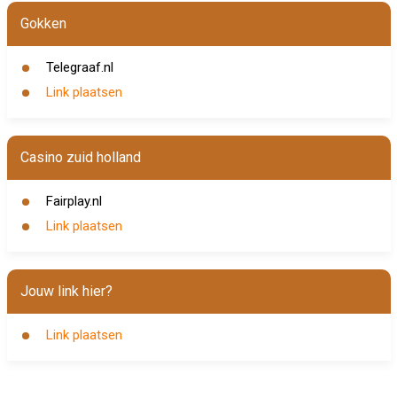
Gokken
Telegraaf.nl
Link plaatsen
Casino zuid holland
Fairplay.nl
Link plaatsen
Jouw link hier?
Link plaatsen