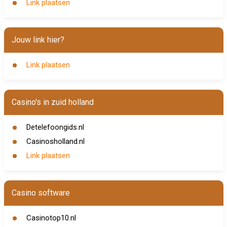
Link plaatsen
Jouw link hier?
Link plaatsen
Casino's in zuid holland
Detelefoongids.nl
Casinosholland.nl
Link plaatsen
Casino software
Casinotop10.nl